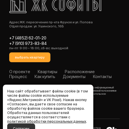
Адрес ЖК: пересечение пр-кта Фрунзе и ул. Попова
Отдел продаж: ул. Ушинского, 16Б
+7 (4852) 62-01-20
+7 (910) 973-83-84
пн-пт: 9:00 – 18:00, сб-вс: выходной
выбрать квартиру
О проекте
Квартиры
Расположение
Процесс
Как купить
Документы
Контакты
Любая информация, представленная на данном сайте, носит исключительно информационный
Наш сайт обрабатывает файлы cookie (в том
характер и ни при каких условиях не является публичной офертой, определяемой положениями
статьи 437 ГК РФ. Продолжая использовать сайт, вы принимаете пользовательское
числе файлы cookie используемые
соглашение. Подробности и условия акций — уточняйте в отделе продаж.
«Яндекс.Метрикой» и VK Pixel). Нажав кнопку
«Согласен», вы даете свое согласие на
Политика обработки персональных данных
обработку файлов cookie вашего браузера.
Согласие на обработку персональных данных
Обработка данных пользователей
осуществляется в соответствии с
политикой обработки персональных данных
.
© 2026 ООО СЗ «ЯКУТИНВЕСТСТРОЙ-
Разработка
Согласен